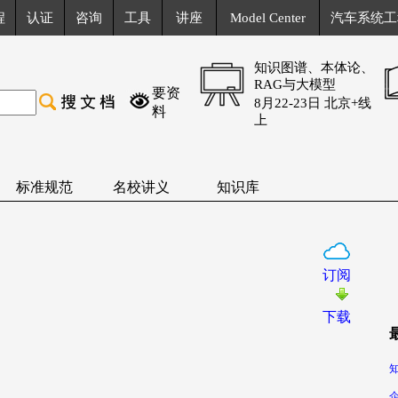
程
认证
咨询
工具
讲座
Model Center
汽车系统工
知识图谱、本体论、
RAG与大模型
要资
8月22-23日 北京+线
料
上
标准规范
名校讲义
知识库
订阅
下载
知
企