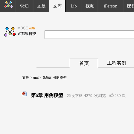
求知
文章
文库
Lib
视频
iPerson
课
工程实例
首页
文库
>
uml
> 第6章 用例模型
第6章 用例模型
4279
次浏览
239 次
26 次下载