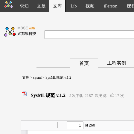
求知
文章
文库
Lib
视频
iPerson
课
工程实例
首页
文库
>
sysml
> SysML规范 v.1.2
SysML规范 v.1.2
2187
次浏览
17 次
5 次下载