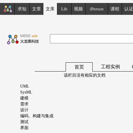
求知
文章
文库
Lib
视频
iPerson
课程
认
工程实例
首页
该栏目没有相应的文档
UML
SysML
建模
需求
设计
编码、构建与集成
测试
界面