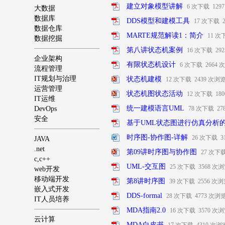
建立对象模型讲解
6 次下载 129
大数据
数据库
DDS模型和建模工具
17 次下载 
数据仓库
MARTE规范解读1：简介
11 次
数据挖掘
第八讲状态机案例
16 次下载 29
企业架构
有限状态机设计
6 次下载 2664
流程管理
IT规划与治理
状态机建模
12 次下载 2439 次浏
运营管理
状态机图状态活动
12 次下载 18
IT运维
统一建模语言UML
DevOps
78 次下载 2
安全
基于UML状态图进行仿真分析
时序图-协作图-详解
26 次下载 
JAVA
.net
第09讲时序图与协作图
27 次下
c,c++
UML-交互图
25 次下载 3568 次
web开发
移动端开发
第8讲时序图
39 次下载 2556 次
嵌入式开发
DDS-formal
28 次下载 4773 次浏
IT人员培养
MDA指南2.0
16 次下载 3570 次
云计算
MDA白皮书