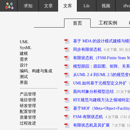
求知
文章
文库
Lib
视频
iPe
工程实例
首页
基于 MDA 的设计模式建模与
UML
SysML
同步有限状态机
4 次下载 381 
建模
有限状态机（FSM-Finite State M
需求
设计
模型跟踪：跟踪图、矩阵、关系
编码、构建与集成
从UML 2.4 到UML 2.5的规范
测试
界面
UML如何基于元模型定义外扩
面向对象分析模型总结
23 次下
产品管理
项目管理
RTE规范与建模方法之领域特
研发管理
基于MOF（Meta+Object+Fa
配置管理
FSM-有限状态机
4 次下载 1741
质量管理
过程改进
有限状态机及其扩展
7 次下载 1