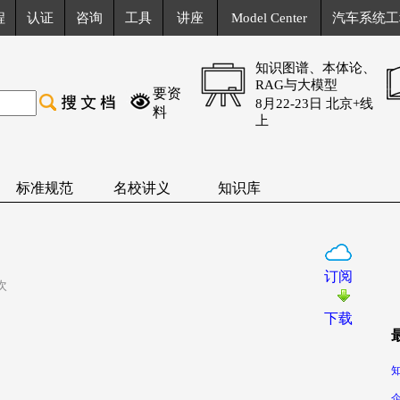
程
认证
咨询
工具
讲座
Model Center
汽车系统工
知识图谱、本体论、
RAG与大模型
要资
8月22-23日 北京+线
料
上
标准规范
名校讲义
知识库
订阅
 次
下载
知
企