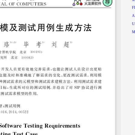
F
A
U
M