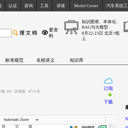
程
认证
咨询
工具
讲座
Model Center
汽车系统工
知识图谱、本体论、
RAG与大模型
要资
8月22-23日 北京+线
料
上
标准规范
名校讲义
知识库
订阅
401
次浏览
9 次
下载
下载
知
企