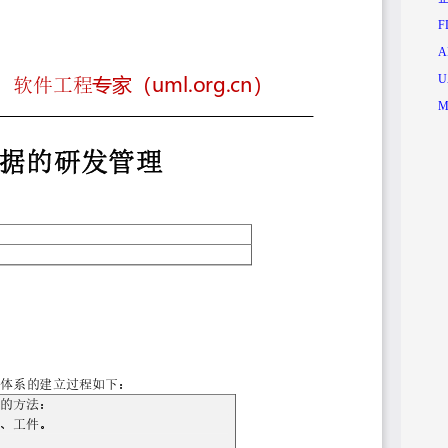
F
A
U
M