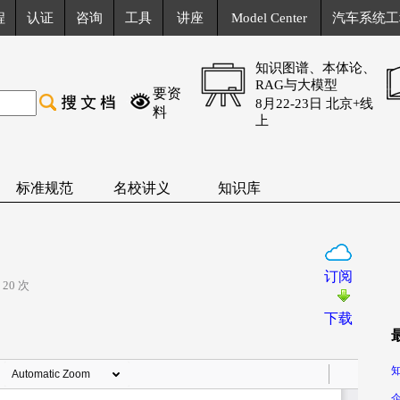
程
认证
咨询
工具
讲座
Model Center
汽车系统工
知识图谱、本体论、
RAG与大模型
要资
8月22-23日 北京+线
料
上
标准规范
名校讲义
知识库
订阅
20 次
下载
知
企