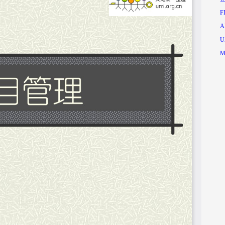
F
A
U
M