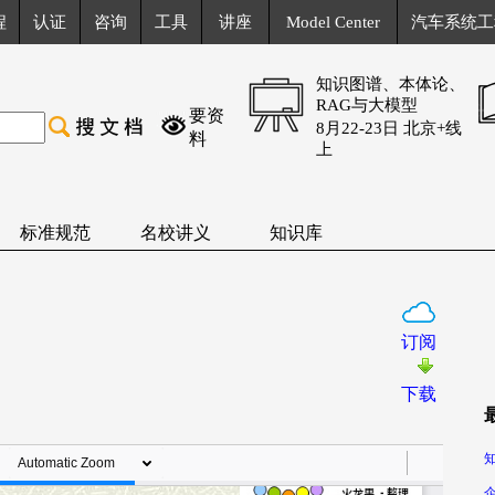
程
认证
咨询
工具
讲座
Model Center
汽车系统工
知识图谱、本体论、
RAG与大模型
要资
8月22-23日 北京+线
料
上
标准规范
名校讲义
知识库
订阅
下载
知
企