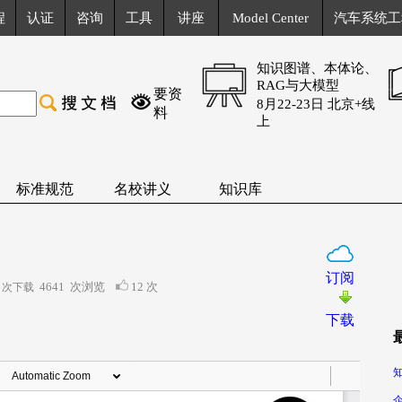
程
认证
咨询
工具
讲座
Model Center
汽车系统工
知识图谱、本体论、
RAG与大模型
要资
8月22-23日 北京+线
料
上
标准规范
名校讲义
知识库
订阅
4641
次浏览
12 次
 次下载
下载
知
企