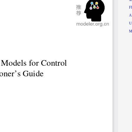
F
A
U
M