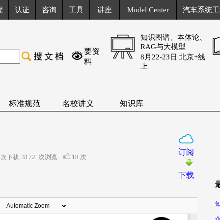
程
认证
咨询
工具
讲座
Model Center
汽车系统工
知识图谱、本体论、
RAG与大模型
要资
8月22-23日 北京+线
料
上
标准规范
名校讲义
知识库
订阅
3172
次浏览
18 次
 次下载
下载
知
企