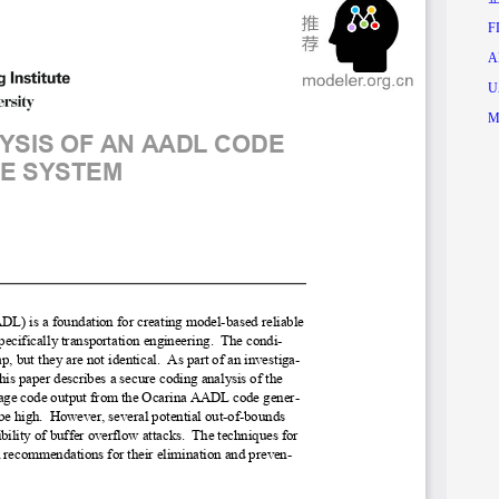
F
A
U
M