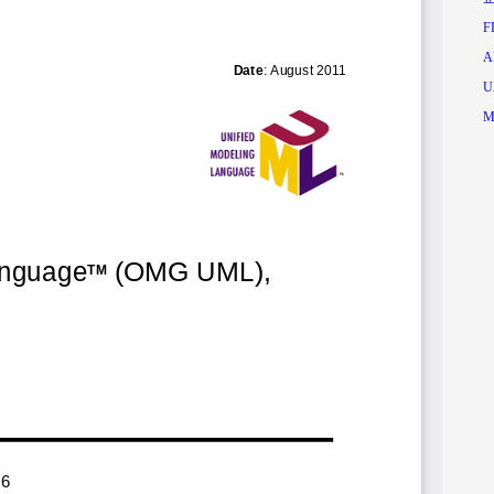
F
A
U
M