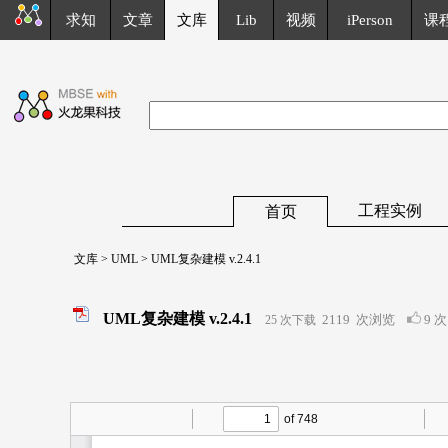
求知
文章
文库
Lib
视频
iPerson
课
工程实例
首页
文库
>
UML
> UML复杂建模 v.2.4.1
UML复杂建模 v.2.4.1
2119
次浏览
9 次
25 次下载