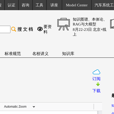
程
认证
咨询
工具
讲座
Model Center
汽车系统工
知识图谱、本体论、
RAG与大模型
要资
8月22-23日 北京+线
料
上
标准规范
名校讲义
知识库
订阅
下载
知
企