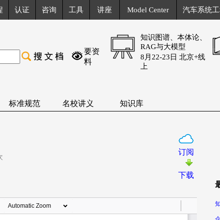
程
认证
咨询
工具
讲座
Model Center
汽车系统工
知识图谱、本体论、
RAG与大模型
要资
8月22-23日 北京+线
料
上
标准规范
名校讲义
知识库
订阅
次
下载
知
企