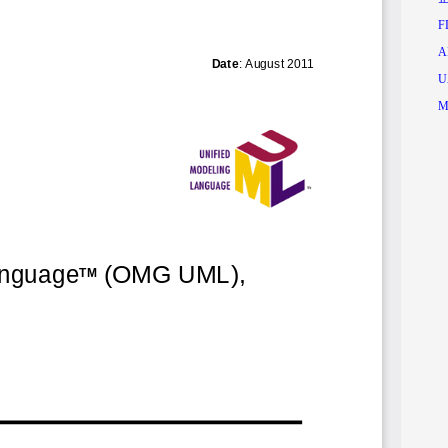
F
A
U
M