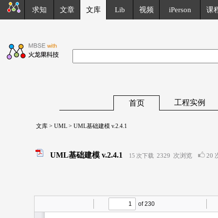
求知
文章
文库
Lib
视频
iPerson
课
工程实例
首页
文库
>
UML
> UML基础建模 v.2.4.1
UML基础建模 v.2.4.1
2329
次浏览
20 
15 次下载