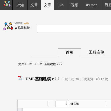
求知
文章
文库
Lib
视频
iPerson
课
工程实例
首页
文库
>
UML
> UML基础建模 v.2.2
UML基础建模 v.2.2
3086
次浏览
12 次
5 次下载