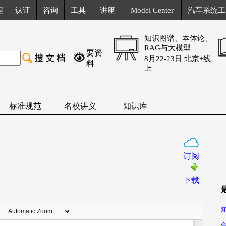
程
认证
咨询
工具
讲座
Model Center
汽车系统工
知识图谱、本体论、
RAG与大模型
要资
8月22-23日 北京+线
料
上
标准规范
名校讲义
知识库
订阅
下载
知
企