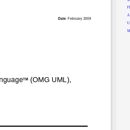
F
A
U
M