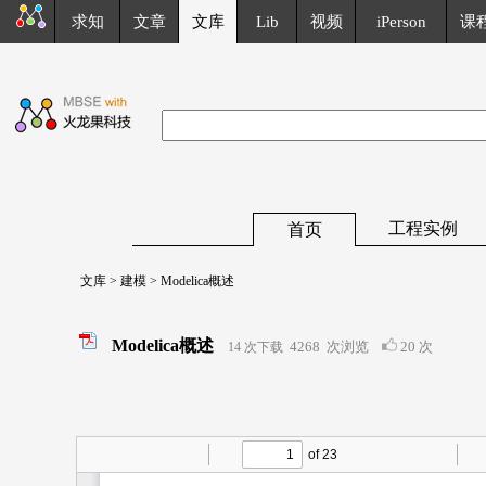
求知
文章
文库
Lib
视频
iPerson
课
工程实例
首页
文库
>
建模
> Modelica概述
Modelica概述
4268
次浏览
20 次
14 次下载