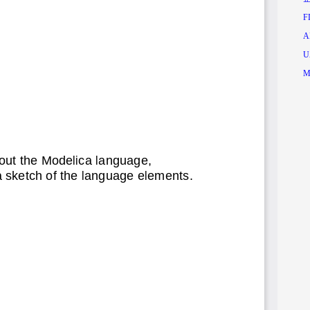
F
A
U
M