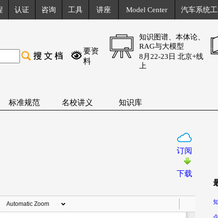
程
认证
咨询
工具
讲座
Model Center
汽车系统工
知识图谱、本体论、
RAG与大模型
要资
8月22-23日 北京+线
料
上
标准规范
名校讲义
知识库
订阅
下载
知
企